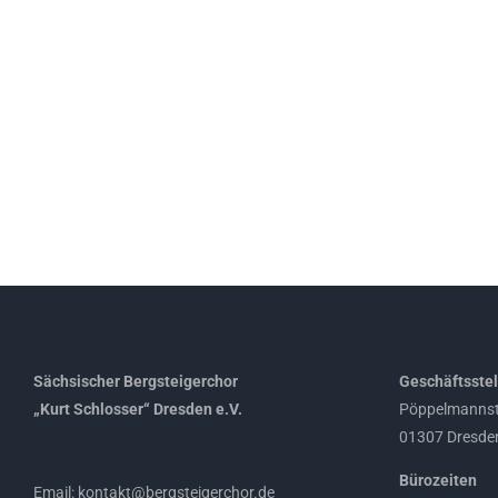
Sächsischer Bergsteigerchor
Geschäftsstel
„Kurt Schlosser“ Dresden e.V.
Pöppelmannst
01307 Dresde
Bürozeiten
Email: kontakt@bergsteigerchor.de