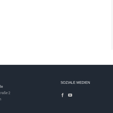
SOZIALE MEDIEN
le
raße 2
n