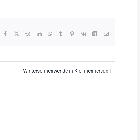
Facebook
X
Reddit
LinkedIn
WhatsApp
Tumblr
Pinterest
Vk
Xing
E-
Mail
Wintersonnenwende in Kleinhennersdorf