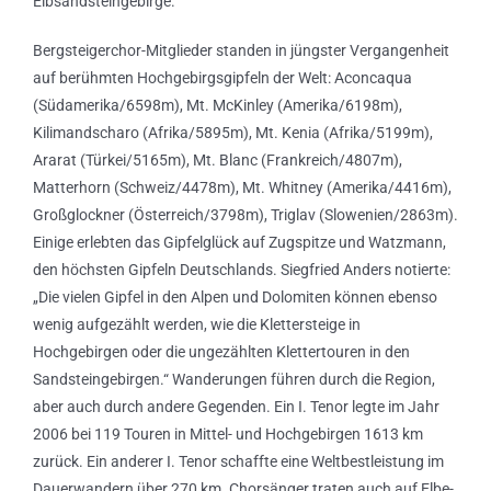
Elbsandsteingebirge.
Bergsteigerchor-Mitglieder standen in jüngster Vergangenheit
auf berühmten Hochgebirgsgipfeln der Welt: Aconcaqua
(Südamerika/6598m), Mt. McKinley (Amerika/6198m),
Kilimandscharo (Afrika/5895m), Mt. Kenia (Afrika/5199m),
Ararat (Türkei/5165m), Mt. Blanc (Frankreich/4807m),
Matterhorn (Schweiz/4478m), Mt. Whitney (Amerika/4416m),
Großglockner (Österreich/3798m), Triglav (Slowenien/2863m).
Einige erlebten das Gipfelglück auf Zugspitze und Watzmann,
den höchsten Gipfeln Deutschlands. Siegfried Anders notierte:
„Die vielen Gipfel in den Alpen und Dolomiten können ebenso
wenig aufgezählt werden, wie die Klettersteige in
Hochgebirgen oder die ungezählten Klettertouren in den
Sandsteingebirgen.“ Wanderungen führen durch die Region,
aber auch durch andere Gegenden. Ein I. Tenor legte im Jahr
2006 bei 119 Touren in Mittel- und Hochgebirgen 1613 km
zurück. Ein anderer I. Tenor schaffte eine Weltbestleistung im
Dauerwandern über 270 km. Chorsänger traten auch auf Elbe-,