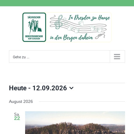
Zum
Inhalt
springen
Gehe zu ...
Heute
 - 
12.09.2026
Veranstaltungen
Datum
wählen.
August 2026
Sa.
22