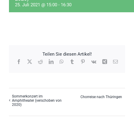
25. Juli 2021 @ 15:00
-
16:30
Teilen Sie diesen Artikel!
Facebook
X
Reddit
LinkedIn
WhatsApp
Tumblr
Pinterest
Vk
Xing
E-
Mail
Sommerkonzert im
Chorreise nach Thüringen
Amphitheater (verschoben von
2020)