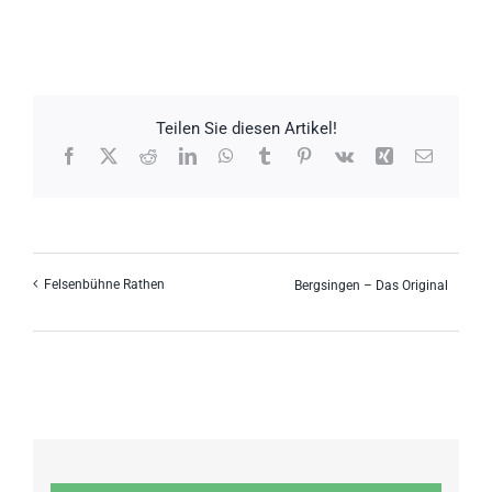
Teilen Sie diesen Artikel!
Facebook
X
Reddit
LinkedIn
WhatsApp
Tumblr
Pinterest
Vk
Xing
E-
Mail
Felsenbühne Rathen
Bergsingen – Das Original