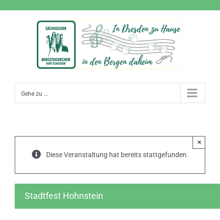
Zum
Inhalt
springen
Gehe zu ...
×
Diese Veranstaltung hat bereits stattgefunden.
Stadtfest Hohnstein