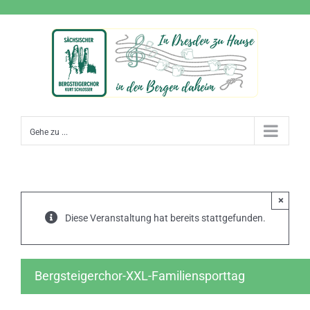
Zum
Inhalt
springen
Gehe zu ...
×
Diese Veranstaltung hat bereits stattgefunden.
Bergsteigerchor-XXL-Familiensporttag