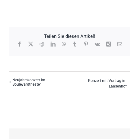
Teilen Sie diesen Artikel!
Facebook
X
Reddit
LinkedIn
WhatsApp
Tumblr
Pinterest
Vk
Xing
E-
Mail
Neujahrskonzert im
Konzert mit Vortrag im
Boulevardtheater
Laasenhof