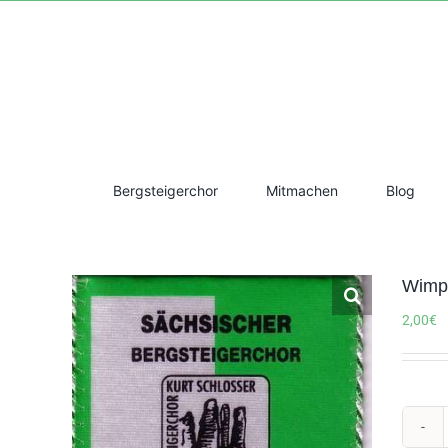
Zum
Inhalt
springen
Bergsteigerchor
Mitmachen
Blog
Wimpe
2,00
€