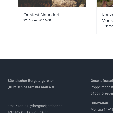
Ortsfest Naundorf
Konze
Mort
22. August @ 16:00
6. Sept
Sächsischer Bergsteigerchor
Geschäftsstel
„Kurt Schlosser“ Dresden e.V.
Pöppelmannst
01307 Dresde
Bürozeiten
Email: kontakt@bergsteigerchor.de
Montag 14–18
Tel.: +49 (351) 65 35 16 11