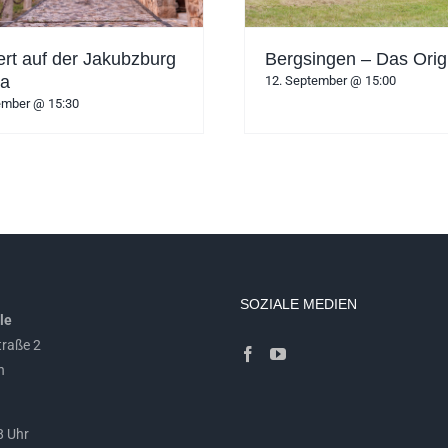
rt auf der Jakubzburg
Bergsingen – Das Orig
ka
12. September @ 15:00
ember @ 15:30
SOZIALE MEDIEN
le
raße 2
n
 Uhr