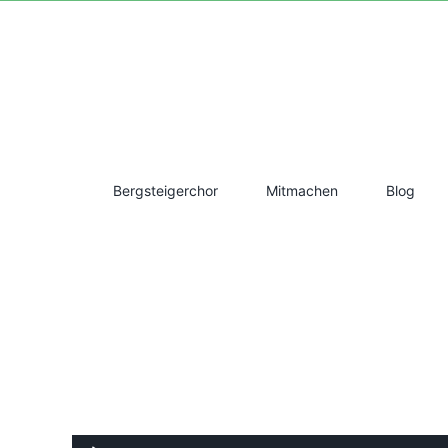
Zum
Inhalt
springen
Bergsteigerchor
Mitmachen
Blog
Audio-