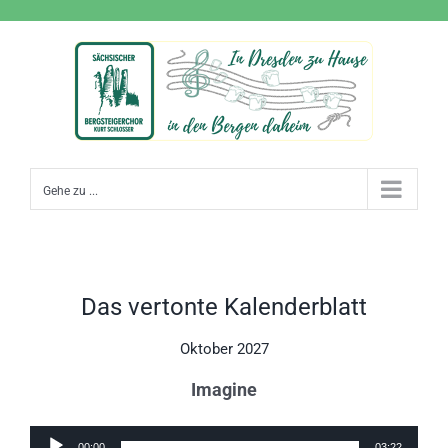
Zum
Inhalt
springen
Gehe zu ...
Das vertonte Kalenderblatt
Oktober 2027
Imagine
Audio-
00:00
03:22