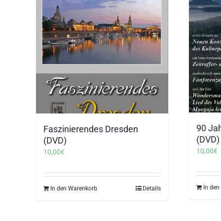
90 Ja
Faszinierendes Dresden
(DVD)
(DVD)
10,00
€
10,00
€
In den
In den Warenkorb
Details