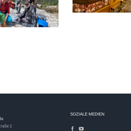
Schillergarten
Unter der Begerbu
Advent ein Klette
SOZIALE MEDIEN
le
raße 2