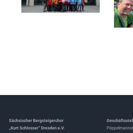
n dabei
heitere Nacht auf der
Chorhütte und dem
Räuberhöhlenturm
Sächsischer Bergsteigerchor
Geschäftsstel
„Kurt Schlosser“ Dresden e.V.
Pöppelmannst