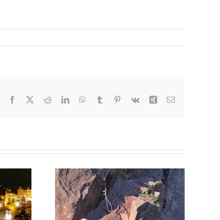
Facebook
X
Reddit
LinkedIn
WhatsApp
Tumblr
Pinterest
Vk
Xing
E-
Mail
Deutsches Chorfest „Stimmen