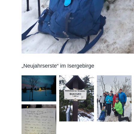
„Neujahrserste“ im Isergebirge