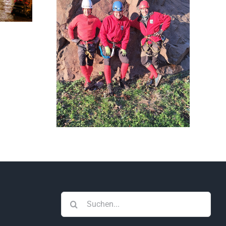
der Vielfalt“ – Wir waren dabei
rg – Advent,
rlicht brennt
Suche
nach: