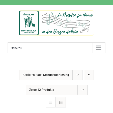
Zum
Inhalt
springen
Gehe zu ...
Sortieren nach
Standardsortierung
Zeige
12 Produkte